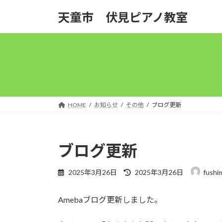
コ
ナ
天童市 伏見ピアノ教室
ン
ビ
テ
ゲ
ン
ー
ツ
シ
へ
ョ
ス
ン
キ
に
ッ
移
HOME
お知らせ
その他
ブログ更新
プ
動
ブログ更新
最
2025年3月26日
2025年3月26日
fushi
終
更
Amebaブログ更新しました。
新
日
時