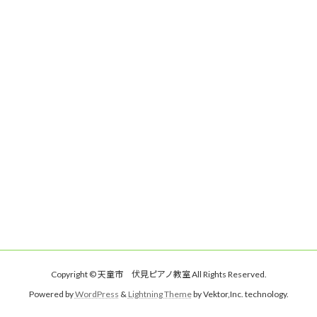
Copyright © 天童市 伏見ピアノ教室 All Rights Reserved.
Powered by
WordPress
&
Lightning Theme
by Vektor,Inc. technology.