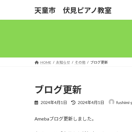
コ
ナ
天童市 伏見ピアノ教室
ン
ビ
テ
ゲ
ン
ー
ツ
シ
へ
ョ
ス
ン
キ
に
ッ
移
HOME
お知らせ
その他
ブログ更新
プ
動
ブログ更新
最
2024年4月1日
2024年4月1日
fushimi-
終
更
Amebaブログ更新しました。
新
日
時