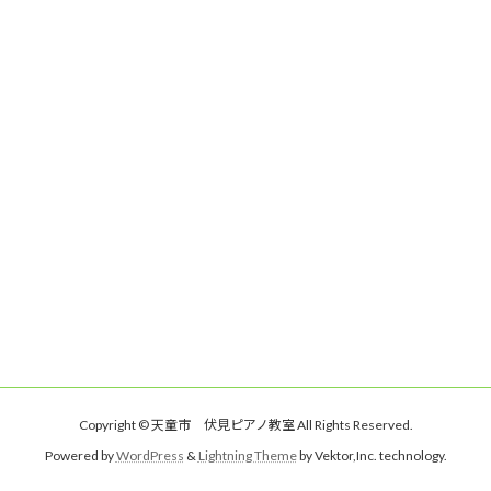
Copyright © 天童市 伏見ピアノ教室 All Rights Reserved.
Powered by
WordPress
&
Lightning Theme
by Vektor,Inc. technology.